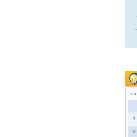
пн
3
10