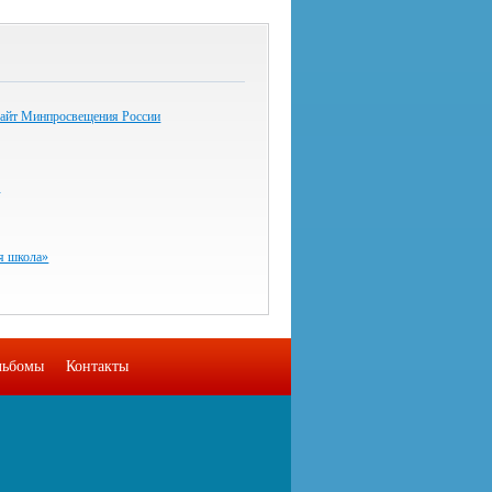
айт Минпросвещения России
ф
я школа»
льбомы
Контакты