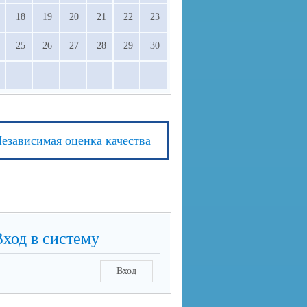
18
19
20
21
22
23
25
26
27
28
29
30
езависимая оценка качества
Вход в систему
Вход