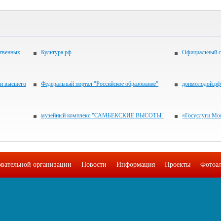
ственных
Культура.рф
Официальный с
 и высшего
Федеральный портал "Российское образование"
донмолодой.р
музейный комплекс "САМБЕКСКИЕ ВЫСОТЫ"
«Госуслуги Мо
овательной организации
Новости
Информация
Проекты
Фотоа