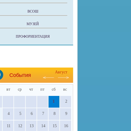
ВСОШ
МУЗЕЙ
ПРОФОРИЕНТАЦИЯ
Август
События
вт
ср
чт
пт
сб
вс
1
2
4
5
6
7
8
9
11
12
13
14
15
16