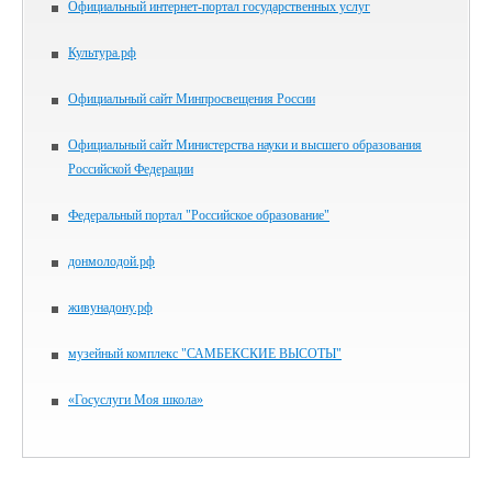
Официальный интернет-портал государственных услуг
Культура.рф
Официальный сайт Минпросвещения России
Официальный сайт Министерства науки и высшего образования
Российской Федерации
Федеральный портал "Российское образование"
донмолодой.рф
живунадону.рф
музейный комплекс "САМБЕКСКИЕ ВЫСОТЫ"
«Госуслуги Моя школа»